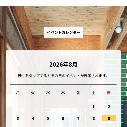
イベントカレンダー
2026年8月
日付をタップするとその日のイベントが表示されます。
月
火
水
木
金
土
日
1
2
3
4
5
6
7
8
9