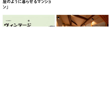
屋のように暮らせるマンショ
ン」
完成見学会
終了
その他のイベント
終了
2/22（日）・23（月・祝）リノベ
5/9（土）、10（日）ヴィンテー
ーション見学会「桜町の古民
ジ アパート 再生見学会
家再生」
一覧を見る